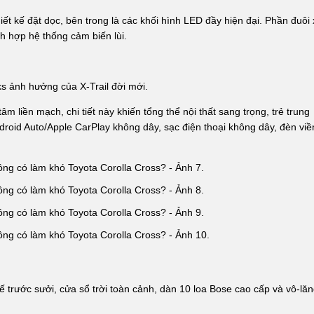
ết kế đặt dọc, bên trong là các khối hình LED đầy hiện đại. Phần đuôi
h hợp hệ thống cảm biến lùi.
ks ảnh hưởng của X-Trail đời mới.
 liền mạch, chi tiết này khiến tổng thể nội thất sang trọng, trẻ trung
roid Auto/Apple CarPlay không dây, sạc điện thoại không dây, đèn viề
ế trước sưởi, cửa sổ trời toàn cảnh, dàn 10 loa Bose cao cấp và vô-lă