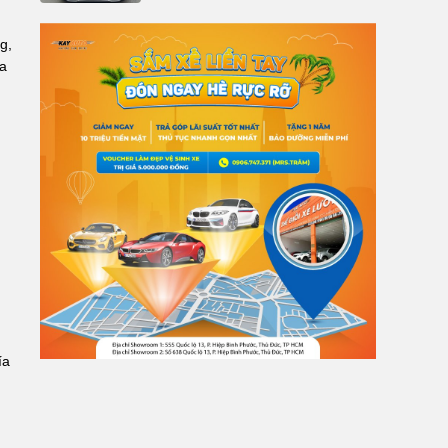
g,
ra
ía