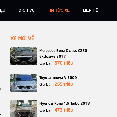
IỆU
DỊCH VỤ
TIN TỨC XE
LIÊN HỆ
XE MỚI VỀ
Mercedes Benz C class C250
Exclusive 2017
670 triệu
Giá bán:
Toyota Innova V 2009
255 triệu
Giá bán:
+.
Hyundai Kona 1.6 Turbo 2018
473 triệu
Giá bán:
g