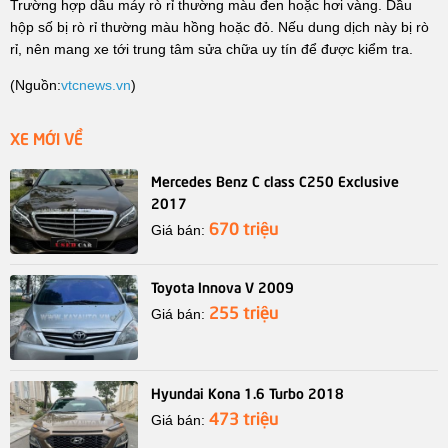
Trường hợp dầu máy rò rỉ thường màu đen hoặc hơi vàng. Dầu
hộp số bị rò rỉ thường màu hồng hoặc đỏ. Nếu dung dịch này bị rò
rỉ, nên mang xe tới trung tâm sửa chữa uy tín để được kiểm tra.
(Nguồn:
vtcnews.vn
)
XE MỚI VỀ
Mercedes Benz C class C250 Exclusive
2017
670 triệu
Giá bán:
Toyota Innova V 2009
255 triệu
Giá bán:
Hyundai Kona 1.6 Turbo 2018
473 triệu
Giá bán: