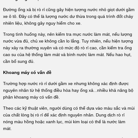
Đường ống xả bị rò rỉ cũng gây hiện tượng nước nhỏ giọt dưới gầm
xe ô tô. Đây có thể là lượng nước dư thừa trong quá trình đốt cháy
nhiên liệu, không gây nguy hiểm cho xe.
Trong tình huống này, nên kiểm tra mực nước làm mát, nếu lượng
nước vừa đủ, chủ xe không cần lo lắng. Tuy nhiên, nếu hiện tượng
này xảy ra thường xuyên và có mức độ rò rỉ cao, cần kiểm tra ống
cao su của hệ thống làm mát và bình nước làm mát. Nếu hao hụt,
cần bổ sung đủ.
Khoang máy có vấn đề
Trường hợp nước rò rỉ dưới gầm xe nhưng không xác định được
nguyên nhân từ hệ thống điều hòa hay ống xả...nhiều khả năng bộ
phận khoang máy có vấn đề.
Theo các kỹ thuật viên, người dùng có thể dựa vào màu sắc và mùi
của chất lỏng bị rò rỉ để xác định nguyên nhân. Dung dịch rò rỉ
nóng màu hồng hoặc xanh lục, mùi kim loại có thể là nước làm
mát.