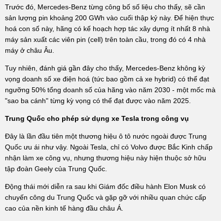
Trước đó, Mercedes-Benz từng công bố số liệu cho thấy, sẽ cần
sản lượng pin khoảng 200 GWh vào cuối thập kỷ này. Để hiện thực
hoá con số này, hãng có kế hoạch hợp tác xây dựng ít nhất 8 nhà
máy sản xuất các viên pin (cell) trên toàn cầu, trong đó có 4 nhà
máy ở châu Âu.
Tuy nhiên, đánh giá gần đây cho thấy, Mercedes-Benz không kỳ
vọng doanh số xe điện hoá (tức bao gồm cả xe hybrid) có thể đạt
ngưỡng 50% tổng doanh số của hãng vào năm 2030 - một mốc mà
"sao ba cánh" từng kỳ vọng có thể đạt được vào năm 2025.
Trung Quốc cho phép sử dụng xe Tesla trong công vụ
Đây là lần đầu tiên một thương hiệu ô tô nước ngoài được Trung
Quốc ưu ái như vậy. Ngoài Tesla, chỉ có Volvo được Bắc Kinh chấp
nhận làm xe công vụ, nhưng thương hiệu này hiện thuộc sở hữu
tập đoàn Geely của Trung Quốc.
Động thái mới diễn ra sau khi Giám đốc điều hành Elon Musk có
chuyến công du Trung Quốc và gặp gỡ với nhiều quan chức cấp
cao của nền kinh tế hàng đầu châu Á.