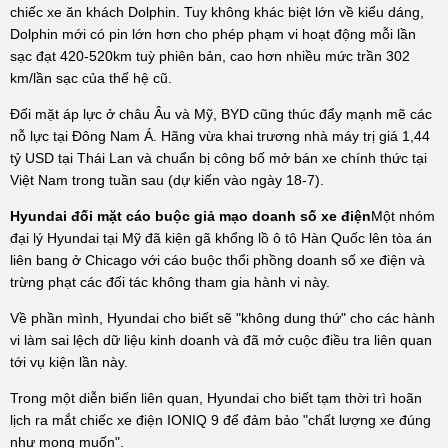
chiếc xe ăn khách Dolphin. Tuy không khác biệt lớn về kiểu dáng,
Dolphin mới có pin lớn hơn cho phép phạm vi hoạt động mỗi lần
sạc đạt 420-520km tuỳ phiên bản, cao hơn nhiều mức trần 302
km/lần sạc của thế hệ cũ.
Đối mặt áp lực ở châu Âu và Mỹ, BYD cũng thúc đẩy mạnh mẽ các
nỗ lực tại Đông Nam Á. Hãng vừa khai trương nhà máy trị giá 1,44
tỷ USD tại Thái Lan và chuẩn bị công bố mở bán xe chính thức tại
Việt Nam trong tuần sau (dự kiến vào ngày 18-7).
Hyundai đối mặt cáo buộc giả mạo doanh số xe điện
Một nhóm
đại lý Hyundai tại Mỹ đã kiện gã khổng lồ ô tô Hàn Quốc lên tòa án
liên bang ở Chicago với cáo buộc thổi phồng doanh số xe điện và
trừng phạt các đối tác không tham gia hành vi này.
Về phần mình, Hyundai cho biết sẽ "không dung thứ" cho các hành
vi làm sai lệch dữ liệu kinh doanh và đã mở cuộc điều tra liên quan
tới vụ kiện lần này.
Trong một diễn biến liên quan, Hyundai cho biết tạm thời trì hoãn
lịch ra mắt chiếc xe điện IONIQ 9 để đảm bảo "chất lượng xe đúng
như mong muốn".