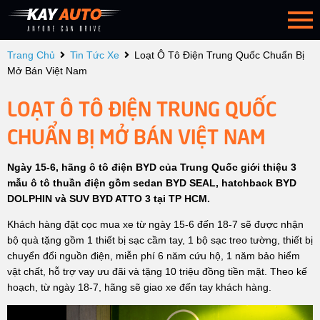
Trang Chủ
Tin Tức Xe
Loạt Ô Tô Điện Trung Quốc Chuẩn Bị
Mở Bán Việt Nam
LOẠT Ô TÔ ĐIỆN TRUNG QUỐC
CHUẨN BỊ MỞ BÁN VIỆT NAM
Ngày 15-6, hãng ô tô điện BYD của Trung Quốc giới thiệu 3
mẫu ô tô thuần điện gồm sedan BYD SEAL, hatchback BYD
DOLPHIN và SUV BYD ATTO 3 tại TP HCM.
Khách hàng đặt cọc mua xe từ ngày 15-6 đến 18-7 sẽ được nhận
bộ quà tặng gồm 1 thiết bị sạc cầm tay, 1 bộ sạc treo tường, thiết bị
chuyển đổi nguồn điện, miễn phí 6 năm cứu hộ, 1 năm bảo hiểm
vật chất, hỗ trợ vay ưu đãi và tặng 10 triệu đồng tiền mặt. Theo kế
hoạch, từ ngày 18-7, hãng sẽ giao xe đến tay khách hàng.