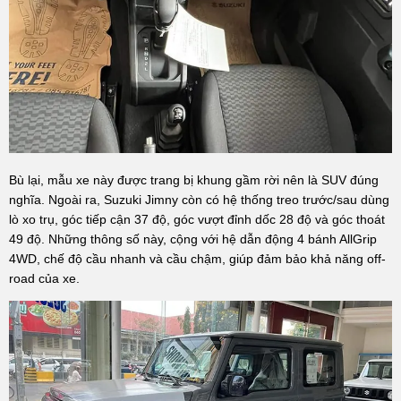
Bù lại, mẫu xe này được trang bị khung gầm rời nên là SUV đúng
nghĩa. Ngoài ra, Suzuki Jimny còn có hệ thống treo trước/sau dùng
lò xo trụ, góc tiếp cận 37 độ, góc vượt đỉnh dốc 28 độ và góc thoát
49 độ. Những thông số này, cộng với hệ dẫn động 4 bánh AllGrip
4WD, chế độ cầu nhanh và cầu chậm, giúp đảm bảo khả năng off-
road của xe.