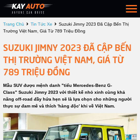
Trang Chủ
Tin Tức Xe
Suzuki Jimny 2023 Đã Cập Bến Thị
Trường Việt Nam, Giá Từ 789 Triệu Đồng
SUZUKI JIMNY 2023 ĐÃ CẬP BẾN
THỊ TRƯỜNG VIỆT NAM, GIÁ TỪ
789 TRIỆU ĐỒNG
Mẫu SUV được mệnh danh "tiểu Mercedes-Benz G-
Class" Suzuki Jimny 2023 với thiết kế nhỏ xinh cùng khả
năng off-road đầy hứa hẹn sẽ là lựa chọn cho những người
thực sự đam mê và thích 'hàng độc' khi về Việt Nam.